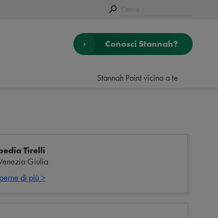
Conosci Stannah?
Stannah Point vicino a te
edia Tirelli
-Venezia Giulia
perne di più >