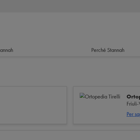
tannah
Perché Stannah
Ortop
Friuli
Per sa