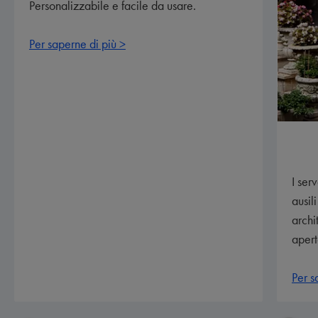
Personalizzabile e facile da usare.
Per saperne di più >
I ser
ausil
archi
apert
Per s