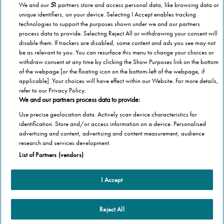
Per s
We and our
51
partners store and access personal data, like browsing data or
Per saperne di più >
unique identifiers, on your device. Selecting I Accept enables tracking
technologies to support the purposes shown under we and our partners
process data to provide. Selecting Reject All or withdrawing your consent will
disable them. If trackers are disabled, some content and ads you see may not
be as relevant to you. You can resurface this menu to change your choices or
Scorri per maggiori informazioni
withdraw consent at any time by clicking the Show Purposes link on the bottom
of the webpage [or the floating icon on the bottom-left of the webpage, if
applicable] .Your choices will have effect within our Website. For more details,
refer to our Privacy Policy.
We and our partners process data to provide:
Use precise geolocation data. Actively scan device characteristics for
identification. Store and/or access information on a device. Personalised
advertising and content, advertising and content measurement, audience
research and services development.
List of Partners (vendors)
I Accept
Altre informazioni
Homepage
Informazioni Tecnica
Reject All
Perché Stannah