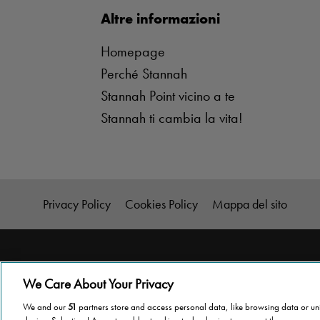
Altre informazioni
Homepage
Perché Stannah
Stannah Point vicino a te
Stannah ti cambia la vita!
Privacy Policy
Cookies Policy
Mappa del sito
We Care About Your Privacy
We and our
51
partners store and access personal data, like browsing data or uni