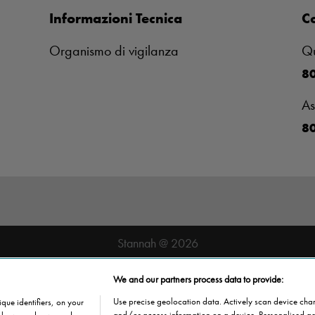
Informazioni Tecnica
Co
Organismo di vigilanza
Qu
8
As
80
Stannah @ 2026
We and our partners process data to provide:
Use precise geolocation data. Actively scan device charac
que identifiers, on your
and/or access information on a device. Personalised ad