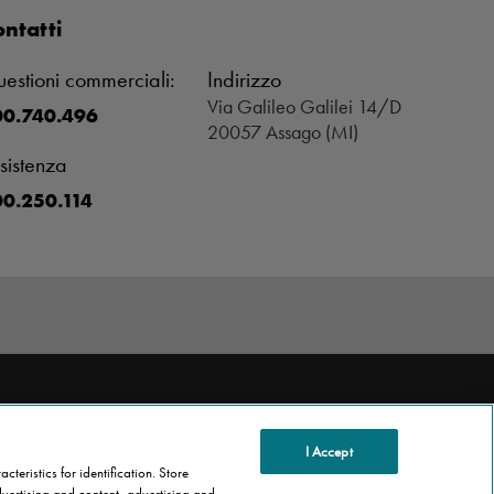
ntatti
estioni commerciali:
Indirizzo
Via Galileo Galilei 14/D
00.740.496
20057 Assago (MI)
sistenza
0.250.114
I Accept
teristics for identification. Store
vertising and content, advertising and