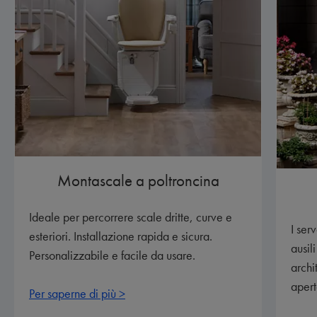
Montascale a poltroncina
Ideale per percorrere scale dritte, curve e
I ser
esteriori. Installazione rapida e sicura.
ausil
Personalizzabile e facile da usare.
archi
apert
Per saperne di più >