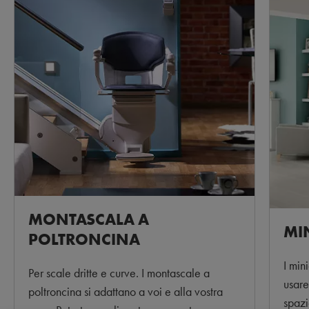
MONTASCALA A
MI
POLTRONCINA
I min
Per scale dritte e curve. I montascale a
usare
poltroncina si adattano a voi e alla vostra
spazi