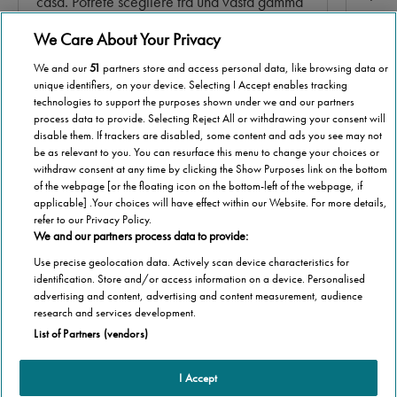
casa. Potrete scegliere tra una vasta gamma
non n
di materiali e colori diversi.
We Care About Your Privacy
Per s
We and our
51
partners store and access personal data, like browsing data or
Per saperne di più >
unique identifiers, on your device. Selecting I Accept enables tracking
technologies to support the purposes shown under we and our partners
process data to provide. Selecting Reject All or withdrawing your consent will
disable them. If trackers are disabled, some content and ads you see may not
be as relevant to you. You can resurface this menu to change your choices or
Scorri per maggiori informazioni
withdraw consent at any time by clicking the Show Purposes link on the bottom
of the webpage [or the floating icon on the bottom-left of the webpage, if
applicable] .Your choices will have effect within our Website. For more details,
refer to our Privacy Policy.
We and our partners process data to provide:
Use precise geolocation data. Actively scan device characteristics for
identification. Store and/or access information on a device. Personalised
advertising and content, advertising and content measurement, audience
research and services development.
List of Partners (vendors)
I Accept
Altre informazioni