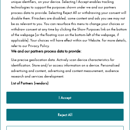
unique identifiers, on your device. Selecting I Accept enables tracking
technologies to support the purposes shown under we and our partners
process data to provide. Selecting Reject All or withdrawing your consent will
disable them. If trackers are disabled, some content and ads you see may not
be as relevant to you. You can resurface this menu to change your choices or
Scorri per maggiori informazioni
withdraw consent at any time by clicking the Show Purposes link on the bottom
of the webpage [or the floating icon on the bottom-left of the webpage, if
applicable] .Your choices will have effect within our Website. For more details,
refer to our Privacy Policy.
We and our partners process data to provide:
Use precise geolocation data. Actively scan device characteristics for
identification. Store and/or access information on a device. Personalised
advertising and content, advertising and content measurement, audience
research and services development.
List of Partners (vendors)
I Accept
Altre informazioni
Homepage
Informazioni Tecnica
Reject All
Perché Stannah
Organismo di vigilanza
Stannah Point vicino a te