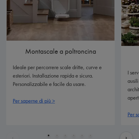
Montascale a poltroncina
Ideale per percorrere scale dritte, curve e
I ser
esteriori. Installazione rapida e sicura.
ausil
Personalizzabile e facile da usare.
archi
apert
Per saperne di più >
Per s