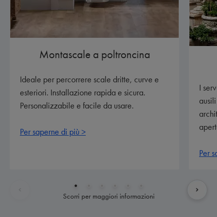
Montascale a poltroncina
Ideale per percorrere scale dritte, curve e
I ser
esteriori. Installazione rapida e sicura.
ausil
Personalizzabile e facile da usare.
archi
apert
Per saperne di più >
Per s
Scorri per maggiori informazioni