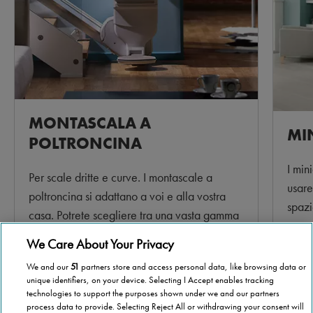
MONTASCALA A
MI
POLTRONCINA
I min
Per scale dritte e curve. I montascale a
usare
poltroncina si adattano a voi e alla vostra
spazi
casa. Potrete scegliere tra una vasta gamma
non n
di materiali e colori diversi.
We Care About Your Privacy
Per s
We and our
51
partners store and access personal data, like browsing data or
Per saperne di più >
unique identifiers, on your device. Selecting I Accept enables tracking
technologies to support the purposes shown under we and our partners
process data to provide. Selecting Reject All or withdrawing your consent will