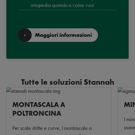
ortopedia quando e come vuoi
Maggiori informazioni
Tutte le soluzioni Stannah
MONTASCALA A
MI
POLTRONCINA
I min
usare
Per scale dritte e curve. I montascale a