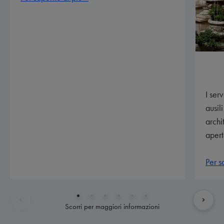
I ser
ausil
archi
apert
Per s
Scorri per maggiori informazioni