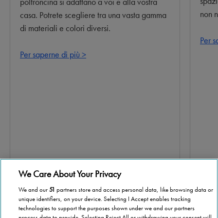
spazi
poltroncina si adattano a voi e alla vostra
non n
casa. Potrete scegliere tra una vasta gamma
di materiali e colori diversi.
Per s
Per saperne di più >
We Care About Your Privacy
We and our
51
partners store and access personal data, like browsing data or
unique identifiers, on your device. Selecting I Accept enables tracking
technologies to support the purposes shown under we and our partners
process data to provide. Selecting Reject All or withdrawing your consent will