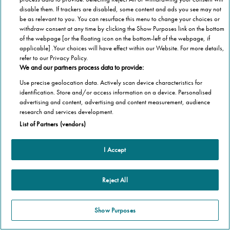
disable them. If trackers are disabled, some content and ads you see may not
be as relevant to you. You can resurface this menu to change your choices or
Scorri per maggiori informazioni
withdraw consent at any time by clicking the Show Purposes link on the bottom
of the webpage [or the floating icon on the bottom-left of the webpage, if
applicable] .Your choices will have effect within our Website. For more details,
refer to our Privacy Policy.
We and our partners process data to provide:
Use precise geolocation data. Actively scan device characteristics for
identification. Store and/or access information on a device. Personalised
advertising and content, advertising and content measurement, audience
research and services development.
List of Partners (vendors)
I Accept
Altre informazioni
Homepage
Informazioni Tecnica
Reject All
Perché Stannah
Organismo di vigilanza
Stannah Point vicino a te
Show Purposes
Stannah ti cambia la vita!
Stannah @ 2026