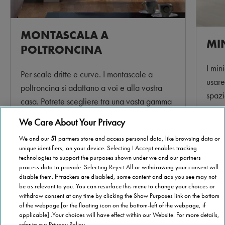
MONTASCALA A
MI
POLTRONCINA
I min
Per scale dritte e curve. I montascale a
usare
poltroncina si adattano a voi e alla vostra
spazi
casa. Potrete scegliere tra una vasta gamma
non n
di materiali e colori diversi.
We Care About Your Privacy
Per s
We and our
51
partners store and access personal data, like browsing data or
Per saperne di più >
unique identifiers, on your device. Selecting I Accept enables tracking
technologies to support the purposes shown under we and our partners
process data to provide. Selecting Reject All or withdrawing your consent will
disable them. If trackers are disabled, some content and ads you see may not
be as relevant to you. You can resurface this menu to change your choices or
Scorri per maggiori informazioni
withdraw consent at any time by clicking the Show Purposes link on the bottom
of the webpage [or the floating icon on the bottom-left of the webpage, if
applicable] .Your choices will have effect within our Website. For more details,
refer to our Privacy Policy.