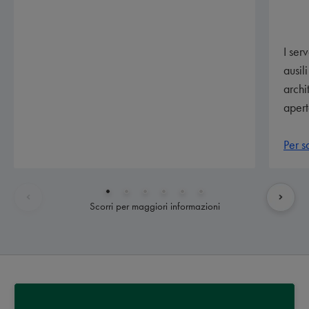
I ser
ausil
archi
apert
Per s
Scorri per maggiori informazioni