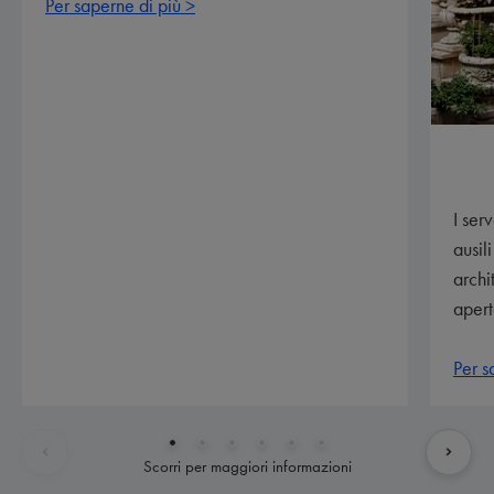
Per saperne di più >
I ser
ausil
archi
apert
Per s
Scorri per maggiori informazioni