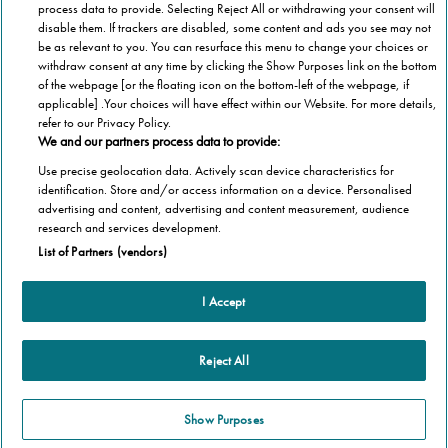
process data to provide. Selecting Reject All or withdrawing your consent will
disable them. If trackers are disabled, some content and ads you see may not
be as relevant to you. You can resurface this menu to change your choices or
Scorri per maggiori informazioni
withdraw consent at any time by clicking the Show Purposes link on the bottom
of the webpage [or the floating icon on the bottom-left of the webpage, if
applicable] .Your choices will have effect within our Website. For more details,
refer to our Privacy Policy.
We and our partners process data to provide:
Use precise geolocation data. Actively scan device characteristics for
identification. Store and/or access information on a device. Personalised
advertising and content, advertising and content measurement, audience
research and services development.
List of Partners (vendors)
I Accept
Altre informazioni
Homepage
Informazioni Tecnica
Reject All
Perché Stannah
Organismo di vigilanza
Stannah Point vicino a te
Show Purposes
Stannah ti cambia la vita!
Stannah @ 2026