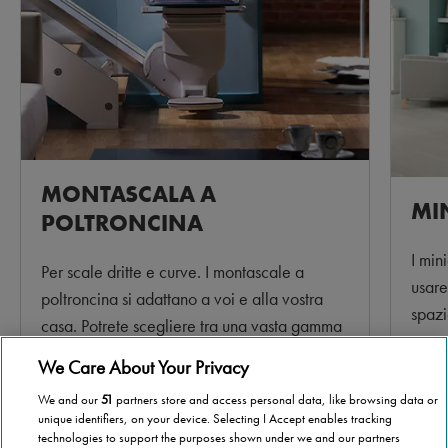
MONTASCALA A
MI
POLTRONCINA
I min
Per scale dritte e curve. I montascale a
usare
poltroncina si adattano a voi e alla vostra
spazi
casa. Potrete scegliere tra una vasta gamma
non n
di materiali e colori diversi.
We Care About Your Privacy
Per s
We and our
51
partners store and access personal data, like browsing data or
Per saperne di più >
unique identifiers, on your device. Selecting I Accept enables tracking
technologies to support the purposes shown under we and our partners