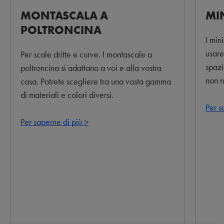
MONTASCALA A
MI
POLTRONCINA
I min
usare
Per scale dritte e curve. I montascale a
spazi
poltroncina si adattano a voi e alla vostra
non n
casa. Potrete scegliere tra una vasta gamma
di materiali e colori diversi.
Per s
Per saperne di più >