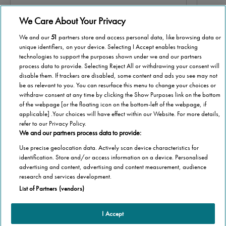
We Care About Your Privacy
We and our
51
partners store and access personal data, like browsing data or
unique identifiers, on your device. Selecting I Accept enables tracking
technologies to support the purposes shown under we and our partners
process data to provide. Selecting Reject All or withdrawing your consent will
disable them. If trackers are disabled, some content and ads you see may not
be as relevant to you. You can resurface this menu to change your choices or
Scorri per maggiori informazioni
withdraw consent at any time by clicking the Show Purposes link on the bottom
of the webpage [or the floating icon on the bottom-left of the webpage, if
applicable] .Your choices will have effect within our Website. For more details,
refer to our Privacy Policy.
We and our partners process data to provide:
Use precise geolocation data. Actively scan device characteristics for
identification. Store and/or access information on a device. Personalised
advertising and content, advertising and content measurement, audience
research and services development.
List of Partners (vendors)
I Accept
Altre informazioni