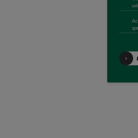
or
Ac
sp