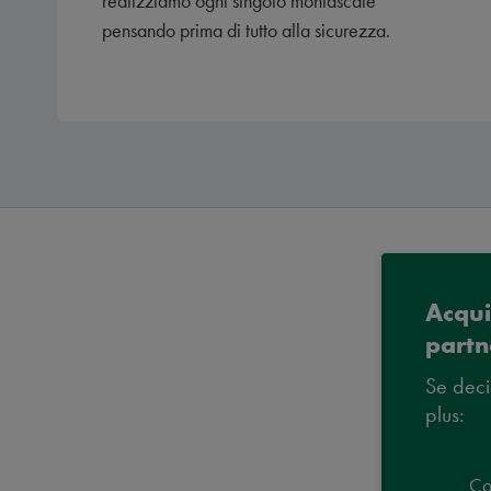
realizziamo ogni singolo montascale
pensando prima di tutto alla sicurezza.
Acqui
partn
Se deci
plus:
Co