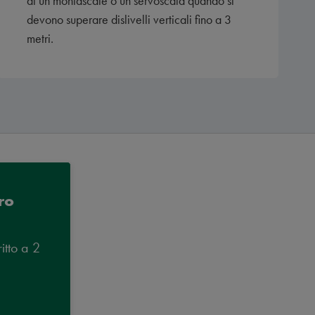
di un montascale o un servoscala quando si
devono superare dislivelli verticali fino a 3
metri.
ro
itto a 2