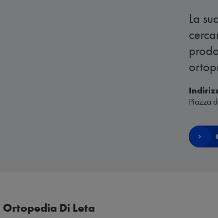
La sua
cercar
prodo
ortopr
Indiriz
Piazza d
Ortopedia Di Leta