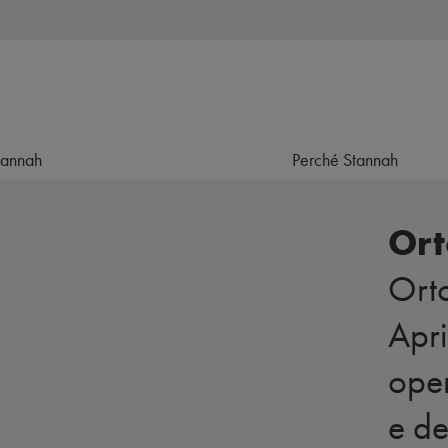
tannah
Perché Stannah
Ort
Orto
Apri
oper
e de