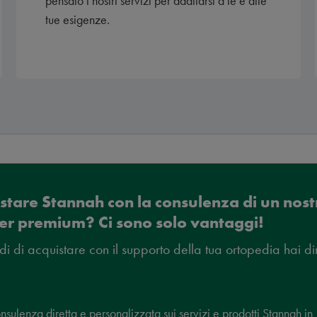
pensato i nostri servizi per adattarsi a te e alle
tue esigenze.
stare Stannah con la consulenza di un nost
er premium? Ci sono solo vantaggi!
di di acquistare con il supporto della tua ortopedia hai dir
nsulenza diretta e personalizzata sui servizi e prodotti Stannah in