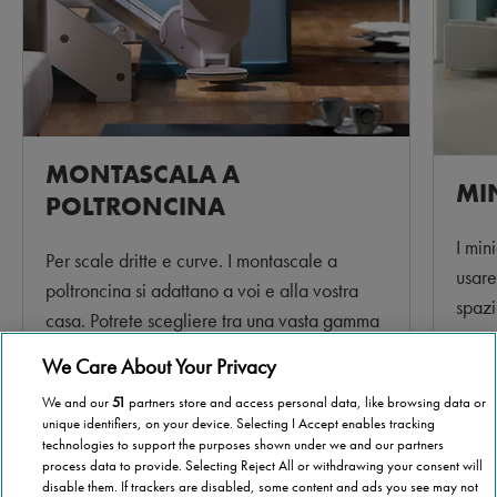
MONTASCALA A
MI
POLTRONCINA
I min
Per scale dritte e curve. I montascale a
usare
poltroncina si adattano a voi e alla vostra
spazi
casa. Potrete scegliere tra una vasta gamma
non n
di materiali e colori diversi.
We Care About Your Privacy
Per s
We and our
51
partners store and access personal data, like browsing data or
Per saperne di più >
unique identifiers, on your device. Selecting I Accept enables tracking
technologies to support the purposes shown under we and our partners
process data to provide. Selecting Reject All or withdrawing your consent will
disable them. If trackers are disabled, some content and ads you see may not