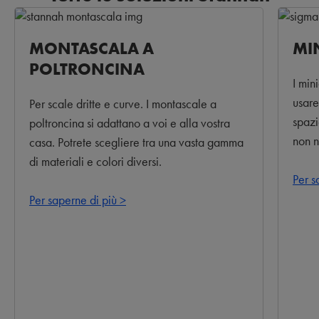
MONTASCALA A
MI
POLTRONCINA
I min
usare
Per scale dritte e curve. I montascale a
spazi
poltroncina si adattano a voi e alla vostra
non n
casa. Potrete scegliere tra una vasta gamma
di materiali e colori diversi.
Per s
Per saperne di più >