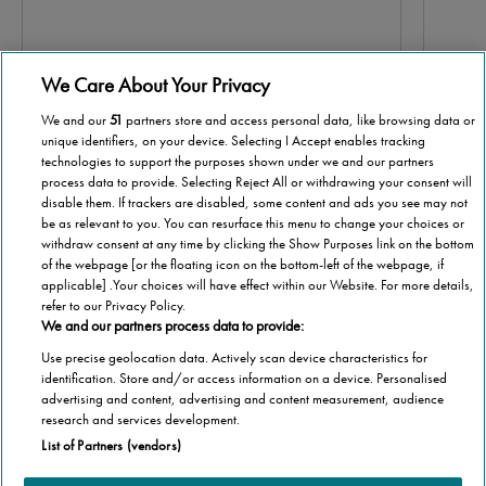
We Care About Your Privacy
We and our
51
partners store and access personal data, like browsing data or
unique identifiers, on your device. Selecting I Accept enables tracking
technologies to support the purposes shown under we and our partners
process data to provide. Selecting Reject All or withdrawing your consent will
disable them. If trackers are disabled, some content and ads you see may not
be as relevant to you. You can resurface this menu to change your choices or
Scorri per maggiori informazioni
withdraw consent at any time by clicking the Show Purposes link on the bottom
of the webpage [or the floating icon on the bottom-left of the webpage, if
applicable] .Your choices will have effect within our Website. For more details,
refer to our Privacy Policy.
We and our partners process data to provide:
Use precise geolocation data. Actively scan device characteristics for
identification. Store and/or access information on a device. Personalised
advertising and content, advertising and content measurement, audience
research and services development.
List of Partners (vendors)