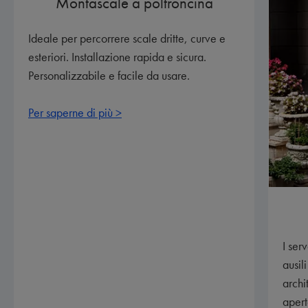
Montascale a poltroncina
Ideale per percorrere scale dritte, curve e
esteriori. Installazione rapida e sicura.
Personalizzabile e facile da usare.
Per saperne di più >
I ser
ausil
archi
apert